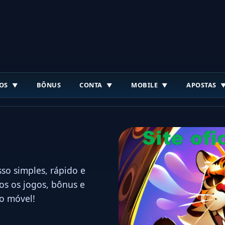
OS
BÔNUS
CONTA
MOBILE
APOSTAS
so simples, rápido e
os os jogos, bônus e
vo móvel!