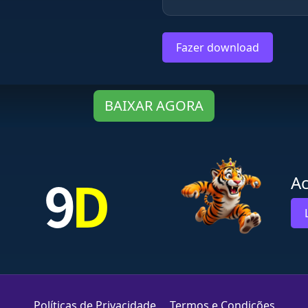
Fazer download
BAIXAR AGORA
A
Políticas de Privacidade
Termos e Condições