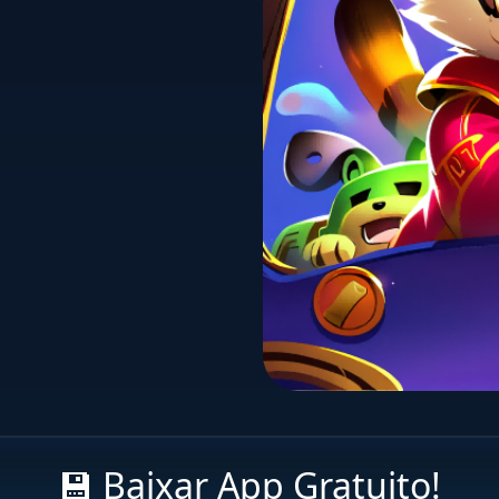
💾 Baixar App Gratuito!