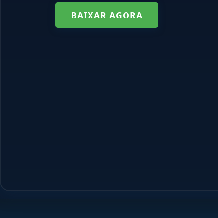
BAIXAR AGORA