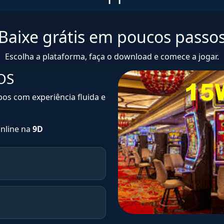
Baixe grátis em poucos passo
Escolha a plataforma, faça o download e comece a jogar.
iOS
mbos com experiência fluida e
Online na
9D