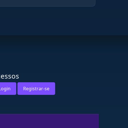
cessos
Login
Registrar-se