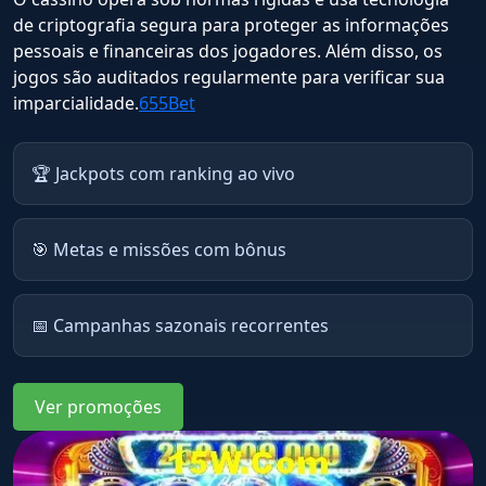
de criptografia segura para proteger as informações
pessoais e financeiras dos jogadores. Além disso, os
jogos são auditados regularmente para verificar sua
imparcialidade.
655Bet
🏆 Jackpots com ranking ao vivo
🎯 Metas e missões com bônus
📅 Campanhas sazonais recorrentes
Ver promoções