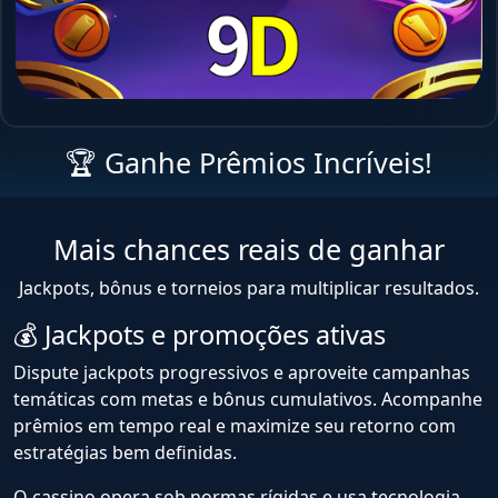
🏆 Ganhe Prêmios Incríveis!
Mais chances reais de ganhar
Jackpots, bônus e torneios para multiplicar resultados.
💰 Jackpots e promoções ativas
Dispute jackpots progressivos e aproveite campanhas
temáticas com metas e bônus cumulativos. Acompanhe
prêmios em tempo real e maximize seu retorno com
estratégias bem definidas.
O cassino opera sob normas rígidas e usa tecnologia