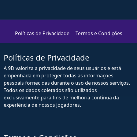
Políticas de Privacidade
Termos e Condições
Políticas de Privacidade
A 9D valoriza a privacidade de seus usuários e está
empenhada em proteger todas as informações
pessoais fornecidas durante o uso de nossos serviços.
Todos os dados coletados são utilizados
exclusivamente para fins de melhoria contínua da
experiência de nossos jogadores.