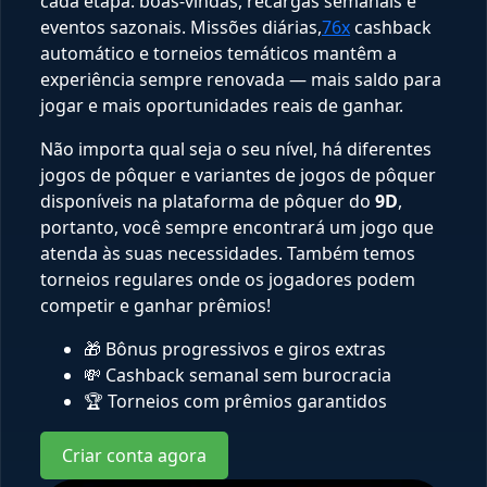
cada etapa: boas-vindas, recargas semanais e
eventos sazonais. Missões diárias,
76x
cashback
automático e torneios temáticos mantêm a
experiência sempre renovada — mais saldo para
jogar e mais oportunidades reais de ganhar.
Não importa qual seja o seu nível, há diferentes
jogos de pôquer e variantes de jogos de pôquer
disponíveis na plataforma de pôquer do
9D
,
portanto, você sempre encontrará um jogo que
atenda às suas necessidades. Também temos
torneios regulares onde os jogadores podem
competir e ganhar prêmios!
🎁 Bônus progressivos e giros extras
💸 Cashback semanal sem burocracia
🏆 Torneios com prêmios garantidos
Criar conta agora