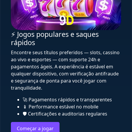
⚡ Jogos populares e saques
rápidos
Encontre seus títulos preferidos — slots, cassino
ao vivo e esportes — com suporte 24h e
pagamentos ágeis. A experiência é estável em
qualquer dispositivo, com verificação antifraude
e segurança de ponta para você jogar com
tranquilidade.
🚀 Pagamentos rápidos e transparentes
📱 Performance estável no mobile
🛡️ Certificações e auditorias regulares
Começar a jogar