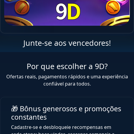
Junte-se aos vencedores!
Por que escolher a 9D?
Ofertas reais, pagamentos rápidos e uma experiência
confiável para todos.
🎁 Bônus generosos e promoções
constantes
Cadastre-se e desbloqueie recompensas em