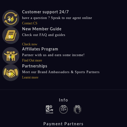
Customer support 24/7
have a question ? Speak to our agent online
Contact CS
New Member Guide
Check out FAQ and guides
Check now
Affiliates Program
Partner with us and earn some income!
Find Out more
Partnerships
Meet our Brand Ambassadors & Sports Partners
Learnt more
Info
Payment Partners