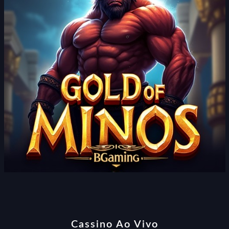
Cassino Ao Vivo