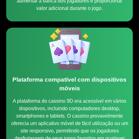
aumentar a banca dos jogadores e proporcionar
valor adicional durante o jogo.
Plataforma compatível com dispositivos
móveis
A plataforma do cassino 9D era acessível em vários
dispositivos, incluindo computadores desktop,
smartphones e tablets. O cassino provavelmente
oferecia um aplicativo móvel de fácil utilização ou um
site responsivo, permitindo que os jogadores
desfrutassem de seus jogos favoritos em qualquer