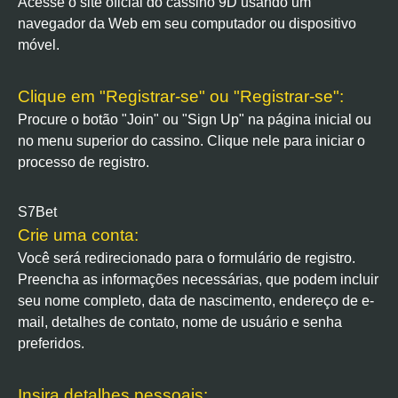
Acesse o site oficial do cassino 9D usando um
navegador da Web em seu computador ou dispositivo
móvel.
Clique em "Registrar-se" ou "Registrar-se":
Procure o botão "Join" ou "Sign Up" na página inicial ou
no menu superior do cassino. Clique nele para iniciar o
processo de registro.
S7Bet
Crie uma conta:
Você será redirecionado para o formulário de registro.
Preencha as informações necessárias, que podem incluir
seu nome completo, data de nascimento, endereço de e-
mail, detalhes de contato, nome de usuário e senha
preferidos.
Insira detalhes pessoais: