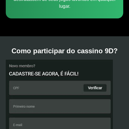
lugar.
Como participar do cassino 9D?