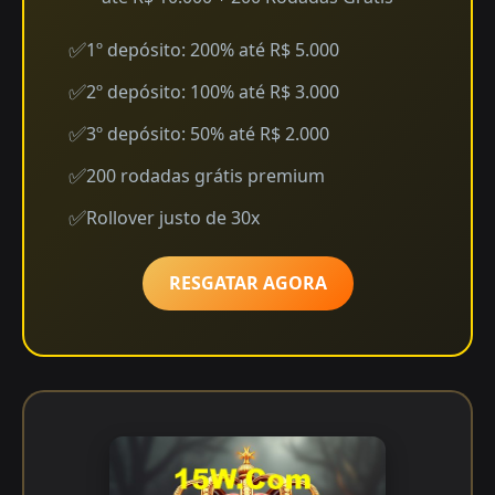
1º depósito: 200% até R$ 5.000
2º depósito: 100% até R$ 3.000
3º depósito: 50% até R$ 2.000
200 rodadas grátis premium
Rollover justo de 30x
RESGATAR AGORA