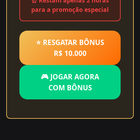
⏰ Restam apenas 2 horas
para a promoção especial
⭐ RESGATAR BÔNUS
R$ 10.000
🎮 JOGAR AGORA
COM BÔNUS