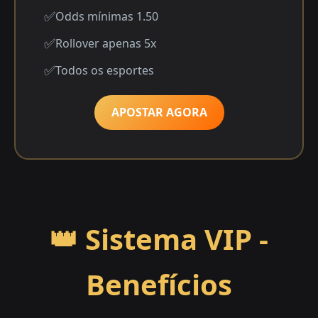
Odds mínimas 1.50
Rollover apenas 5x
Todos os esportes
APOSTAR AGORA
👑 Sistema VIP -
Benefícios