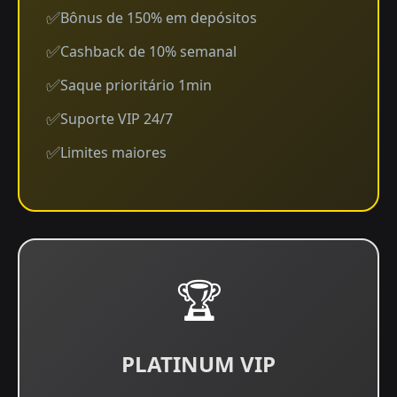
Bônus de 150% em depósitos
Cashback de 10% semanal
Saque prioritário 1min
Suporte VIP 24/7
Limites maiores
🏆
PLATINUM VIP