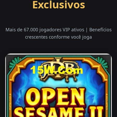
Exclusivos
Mais de 67.000 jogadores VIP ativos | Benefícios
crescentes conforme você joga