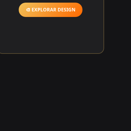
🎨 EXPLORAR DESIGN