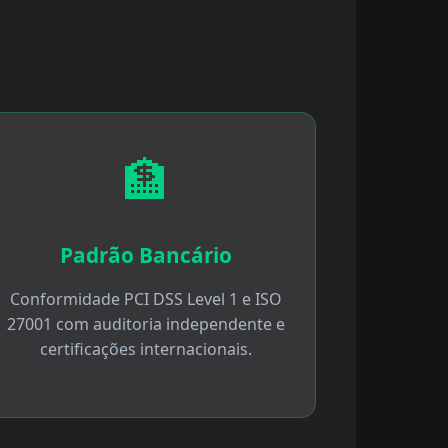
🏦
Padrão Bancário
Conformidade PCI DSS Level 1 e ISO
27001 com auditoria independente e
certificações internacionais.