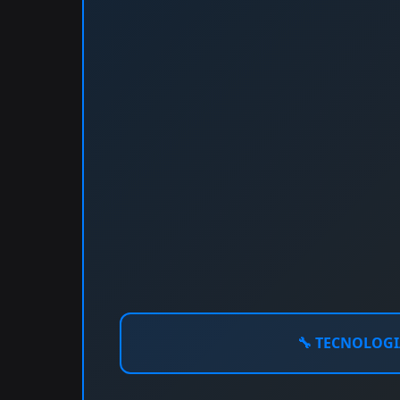
🔧
TECNOLOGI