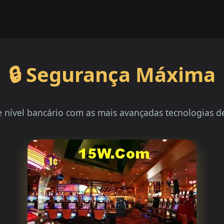
🔒 Segurança Máxima
e nível bancário com as mais avançadas tecnologias d